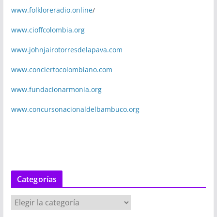
www.folkloreradio.online
/
www.cioffcolombia.org
www.johnjairotorresdelapava.com
www.conciertocolombiano.com
www.fundacionarmonia.org
www.concursonacionaldelbambuco.org
Categorías
C
a