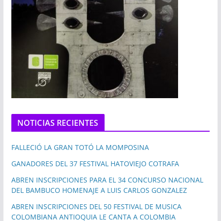
NOTICIAS RECIENTES
FALLECIÓ LA GRAN TOTÓ LA MOMPOSINA
GANADORES DEL 37 FESTIVAL HATOVIEJO COTRAFA
ABREN INSCRIPCIONES PARA EL 34 CONCURSO NACIONAL
DEL BAMBUCO HOMENAJE A LUIS CARLOS GONZALEZ
ABREN INSCRIPCIONES DEL 50 FESTIVAL DE MUSICA
COLOMBIANA ANTIOQUIA LE CANTA A COLOMBIA