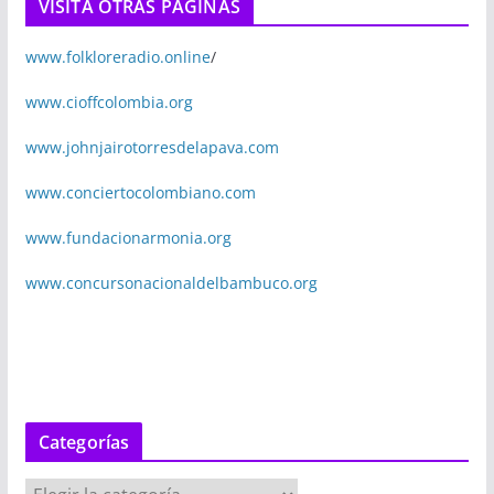
VISITA OTRAS PÁGINAS
www.folkloreradio.online
/
www.cioffcolombia.org
www.johnjairotorresdelapava.com
www.conciertocolombiano.com
www.fundacionarmonia.org
www.concursonacionaldelbambuco.org
Categorías
C