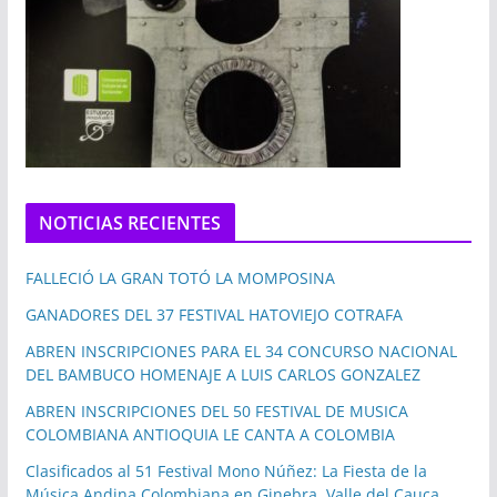
NOTICIAS RECIENTES
FALLECIÓ LA GRAN TOTÓ LA MOMPOSINA
GANADORES DEL 37 FESTIVAL HATOVIEJO COTRAFA
ABREN INSCRIPCIONES PARA EL 34 CONCURSO NACIONAL
DEL BAMBUCO HOMENAJE A LUIS CARLOS GONZALEZ
ABREN INSCRIPCIONES DEL 50 FESTIVAL DE MUSICA
COLOMBIANA ANTIOQUIA LE CANTA A COLOMBIA
Clasificados al 51 Festival Mono Núñez: La Fiesta de la
Música Andina Colombiana en Ginebra, Valle del Cauca