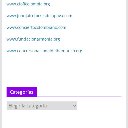
www.cioffcolombia.org
www.johnjairotorresdelapava.com
www.conciertocolombiano.com
www.fundacionarmonia.org
www.concursonacionaldelbambuco.org
Categorías
C
a
t
e