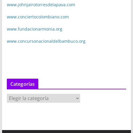
www.johnjairotorresdelapava.com
www.conciertocolombiano.com
www.fundacionarmonia.org
www.concursonacionaldelbambuco.org
Categorías
C
a
t
e
g