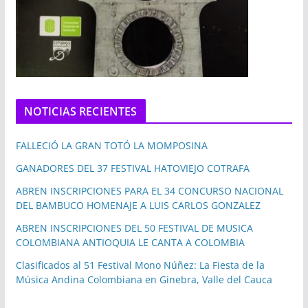
NOTICIAS RECIENTES
FALLECIÓ LA GRAN TOTÓ LA MOMPOSINA
GANADORES DEL 37 FESTIVAL HATOVIEJO COTRAFA
ABREN INSCRIPCIONES PARA EL 34 CONCURSO NACIONAL
DEL BAMBUCO HOMENAJE A LUIS CARLOS GONZALEZ
ABREN INSCRIPCIONES DEL 50 FESTIVAL DE MUSICA
COLOMBIANA ANTIOQUIA LE CANTA A COLOMBIA
Clasificados al 51 Festival Mono Núñez: La Fiesta de la
Música Andina Colombiana en Ginebra, Valle del Cauca