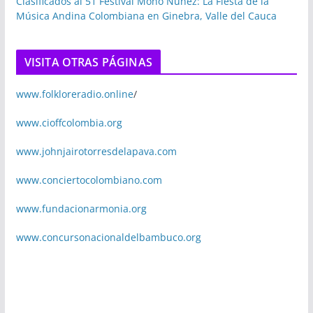
Clasificados al 51 Festival Mono Núñez: La Fiesta de la
Música Andina Colombiana en Ginebra, Valle del Cauca
VISITA OTRAS PÁGINAS
www.folkloreradio.online
/
www.cioffcolombia.org
www.johnjairotorresdelapava.com
www.conciertocolombiano.com
www.fundacionarmonia.org
www.concursonacionaldelbambuco.org