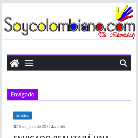
Saltar
al
contenido
Envigado
GENERAL
18 de junio de 2017
admin