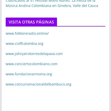
Clasificados al 51 Festival Mono Núñez: La Fiesta de la
Música Andina Colombiana en Ginebra, Valle del Cauca
VISITA OTRAS PÁGINAS
www.folkloreradio.online
/
www.cioffcolombia.org
www.johnjairotorresdelapava.com
www.conciertocolombiano.com
www.fundacionarmonia.org
www.concursonacionaldelbambuco.org