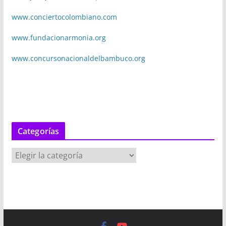
www.conciertocolombiano.com
www.fundacionarmonia.org
www.concursonacionaldelbambuco.org
Categorías
C
a
t
e
g
o