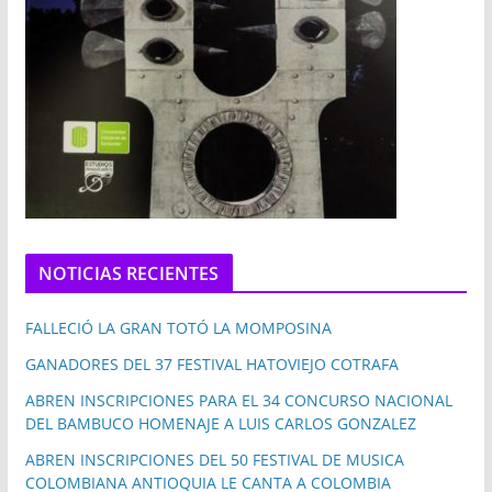
NOTICIAS RECIENTES
FALLECIÓ LA GRAN TOTÓ LA MOMPOSINA
GANADORES DEL 37 FESTIVAL HATOVIEJO COTRAFA
ABREN INSCRIPCIONES PARA EL 34 CONCURSO NACIONAL
DEL BAMBUCO HOMENAJE A LUIS CARLOS GONZALEZ
ABREN INSCRIPCIONES DEL 50 FESTIVAL DE MUSICA
COLOMBIANA ANTIOQUIA LE CANTA A COLOMBIA