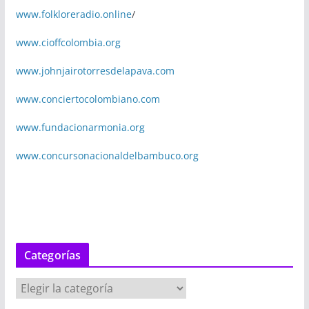
www.folkloreradio.online
/
www.cioffcolombia.org
www.johnjairotorresdelapava.com
www.conciertocolombiano.com
www.fundacionarmonia.org
www.concursonacionaldelbambuco.org
Categorías
C
a