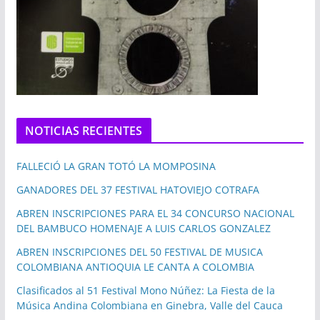
NOTICIAS RECIENTES
FALLECIÓ LA GRAN TOTÓ LA MOMPOSINA
GANADORES DEL 37 FESTIVAL HATOVIEJO COTRAFA
ABREN INSCRIPCIONES PARA EL 34 CONCURSO NACIONAL
DEL BAMBUCO HOMENAJE A LUIS CARLOS GONZALEZ
ABREN INSCRIPCIONES DEL 50 FESTIVAL DE MUSICA
COLOMBIANA ANTIOQUIA LE CANTA A COLOMBIA
Clasificados al 51 Festival Mono Núñez: La Fiesta de la
Música Andina Colombiana en Ginebra, Valle del Cauca