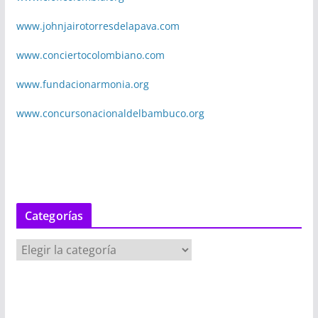
www.johnjairotorresdelapava.com
www.conciertocolombiano.com
www.fundacionarmonia.org
www.concursonacionaldelbambuco.org
Categorías
C
a
t
e