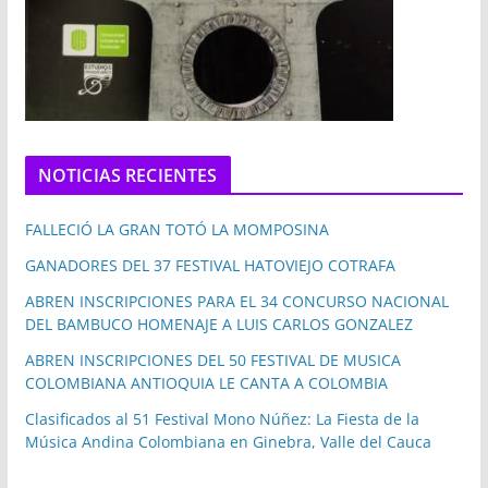
NOTICIAS RECIENTES
FALLECIÓ LA GRAN TOTÓ LA MOMPOSINA
GANADORES DEL 37 FESTIVAL HATOVIEJO COTRAFA
ABREN INSCRIPCIONES PARA EL 34 CONCURSO NACIONAL
DEL BAMBUCO HOMENAJE A LUIS CARLOS GONZALEZ
ABREN INSCRIPCIONES DEL 50 FESTIVAL DE MUSICA
COLOMBIANA ANTIOQUIA LE CANTA A COLOMBIA
Clasificados al 51 Festival Mono Núñez: La Fiesta de la
Música Andina Colombiana en Ginebra, Valle del Cauca