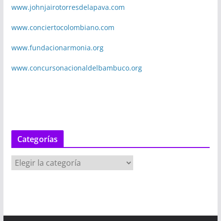
www.johnjairotorresdelapava.com
www.conciertocolombiano.com
www.fundacionarmonia.org
www.concursonacionaldelbambuco.org
Categorías
C
a
t
e
g