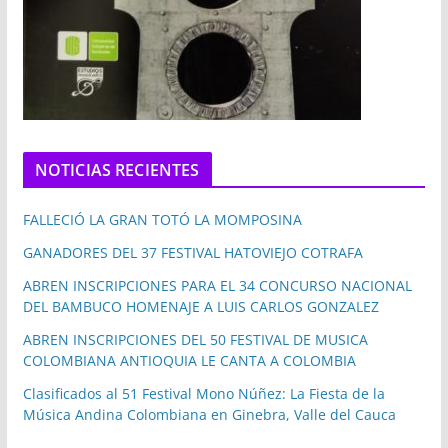
NOTICIAS RECIENTES
FALLECIÓ LA GRAN TOTÓ LA MOMPOSINA
GANADORES DEL 37 FESTIVAL HATOVIEJO COTRAFA
ABREN INSCRIPCIONES PARA EL 34 CONCURSO NACIONAL
DEL BAMBUCO HOMENAJE A LUIS CARLOS GONZALEZ
ABREN INSCRIPCIONES DEL 50 FESTIVAL DE MUSICA
COLOMBIANA ANTIOQUIA LE CANTA A COLOMBIA
Clasificados al 51 Festival Mono Núñez: La Fiesta de la
Música Andina Colombiana en Ginebra, Valle del Cauca