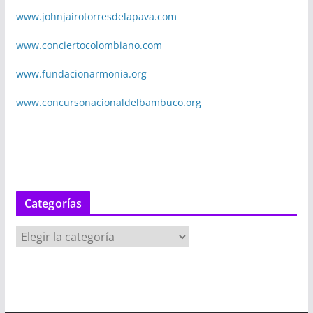
www.johnjairotorresdelapava.com
www.conciertocolombiano.com
www.fundacionarmonia.org
www.concursonacionaldelbambuco.org
Categorías
C
a
t
e
g