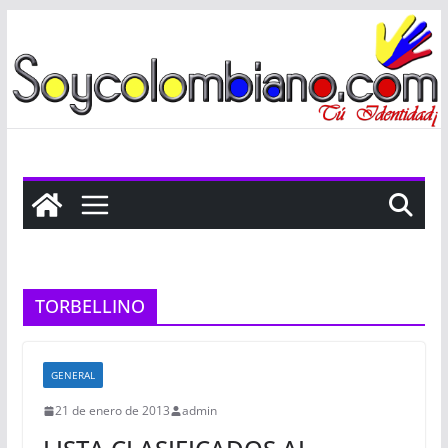
Saltar
al
contenido
TORBELLINO
GENERAL
21 de enero de 2013
admin