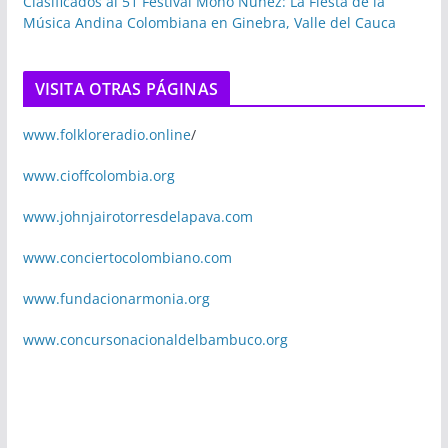
Clasificados al 51 Festival Mono Núñez: La Fiesta de la
Música Andina Colombiana en Ginebra, Valle del Cauca
VISITA OTRAS PÁGINAS
www.folkloreradio.online
/
www.cioffcolombia.org
www.johnjairotorresdelapava.com
www.conciertocolombiano.com
www.fundacionarmonia.org
www.concursonacionaldelbambuco.org