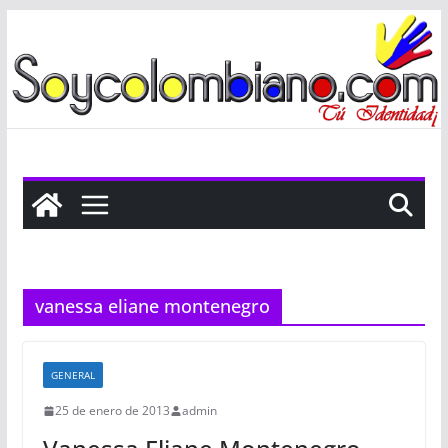
Saltar
al
contenido
vanessa eliane montenegro
GENERAL
25 de enero de 2013
admin