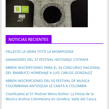
NOTICIAS RECIENTES
FALLECIÓ LA GRAN TOTÓ LA MOMPOSINA
GANADORES DEL 37 FESTIVAL HATOVIEJO COTRAFA
ABREN INSCRIPCIONES PARA EL 34 CONCURSO NACIONAL
DEL BAMBUCO HOMENAJE A LUIS CARLOS GONZALEZ
ABREN INSCRIPCIONES DEL 50 FESTIVAL DE MUSICA
COLOMBIANA ANTIOQUIA LE CANTA A COLOMBIA
Clasificados al 51 Festival Mono Núñez: La Fiesta de la
Música Andina Colombiana en Ginebra, Valle del Cauca