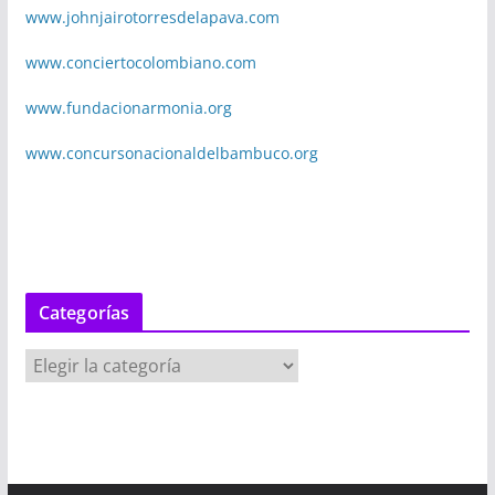
www.johnjairotorresdelapava.com
www.conciertocolombiano.com
www.fundacionarmonia.org
www.concursonacionaldelbambuco.org
Categorías
C
a
t
e
g