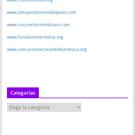
www.johnjairotorresdelapava.com
www.conciertocolombiano.com
www.fundacionarmonia.org
www.concursonacionaldelbambuco.org
Categorías
C
a
t
e