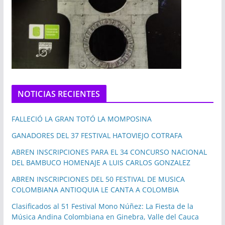
NOTICIAS RECIENTES
FALLECIÓ LA GRAN TOTÓ LA MOMPOSINA
GANADORES DEL 37 FESTIVAL HATOVIEJO COTRAFA
ABREN INSCRIPCIONES PARA EL 34 CONCURSO NACIONAL
DEL BAMBUCO HOMENAJE A LUIS CARLOS GONZALEZ
ABREN INSCRIPCIONES DEL 50 FESTIVAL DE MUSICA
COLOMBIANA ANTIOQUIA LE CANTA A COLOMBIA
Clasificados al 51 Festival Mono Núñez: La Fiesta de la
Música Andina Colombiana en Ginebra, Valle del Cauca