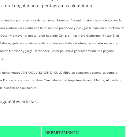
cos que engalanan el pentagrama colombiano.
a, animados por la semilla de las remembranzas, fue unánime el deseo de apoyar la
para realizar un evento con la misión de preservar y divulgar la canción autóctona de
Oscar Montoya, el poeta Jorge Robledo Ortiz, el ingeniero Guillermo Hincapié, el
alazar, quienes pusieron a disposición su cálido estadero, para darle espacio y
n Gómez Martínez y Jorge Hernández Restrepo, abrió generosamente las páginas
era.
val denominado ANTIOQUIA LE CANTA COLOMBIA, se sumaron personajes como el
e Franco, el compositor Hugo Trespalacios, el ingeniero Ignacio Molina, el médico
e de certámenes musicales.
iguientes artistas:
DEPARTAMENTO