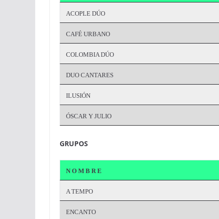
ACOPLE DÚO
CAFÉ URBANO
COLOMBIA DÚO
DUO CANTARES
ILUSIÓN
ÓSCAR Y JULIO
GRUPOS
N O M B R E
A TEMPO
ENCANTO