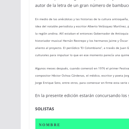
autor de la letra de un gran número de bambu
En medio de las anécdotas y las historias de la cultura antioqueñ
idea del notable periodista y escritor Alberto Velásquez Martínez, 
la región andina. Allí estaban el entonces Gobernador de Antioquia 
historiador musical Hernán Restrepo y los hermanos Jaime y Óscar S
aliento al proyecto. El periódico “El Colombiano”, a través de Jua
culturales para impulsar lo que en ese momento parecía una quim
Algunos meses después, cuando comenzó en 1976 el primer Festi
compositor Héctor Ochoa Cárdenas, el médico, escritor y poeta Jorg
Jorge Enrique Soto, entre otros, para comenzar en firme esta seri
En la presente edición estarán concursando los s
SOLISTAS
N O M B R E