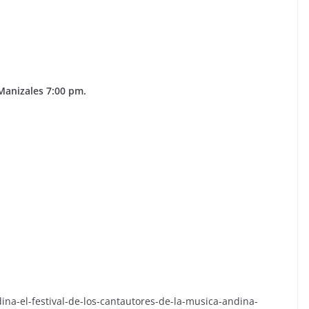
Manizales 7:00 pm.
na-el-festival-de-los-cantautores-de-la-musica-andina-