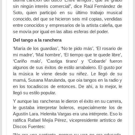
sin ningún interés comercial”, dice Raúl Fernández de
Soto, quien participó en su último trabajo musical
conocido, del que se hicieron seis mil copias, vendidas
entre conocidos y empresarios de la artista caleña, que
se movía por igual en las altas esferas del poder.
Del tango a la ranchera
‘María de los guardias’, ‘No te pido más’, ‘El rosario de
mi madre’, ‘Mal hombre’, ‘El tiempo que te quede libre’,
‘Cariño malo’, ‘Castiga tirano’ y ‘Cobarde’ fueron
algunos de sus éxitos de estilo arrabalero. El gusto por
la música le viene desde su niñez. Le llegó de su
mamá, Susana Marulanda, que oía tangos en la radio y
en los tocadiscos de entonces. De ahí, a lo mejor, le
llegó su estilo popular.
Y aunque las rancheras le dieron el éxito en su carrera,
le gustaba interpretar boleros, especialmente los de
Agustín Lara. Helenita Vargas era una intérprete. Eso lo
ratifica Rafael Mejía Pérez, vicepresidente artístico de
Discos Fuentes:
“No era una cantante, porque su voz no era educada,