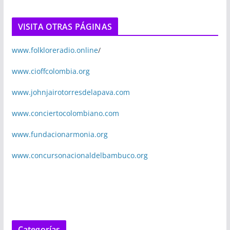
VISITA OTRAS PÁGINAS
www.folkloreradio.online
/
www.cioffcolombia.org
www.johnjairotorresdelapava.com
www.conciertocolombiano.com
www.fundacionarmonia.org
www.concursonacionaldelbambuco.org
Categorías