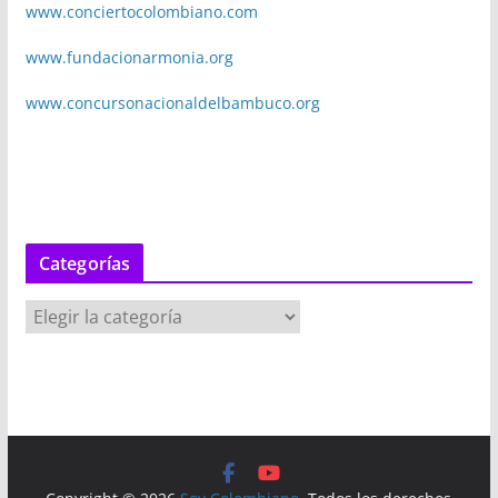
www.conciertocolombiano.com
www.fundacionarmonia.org
www.concursonacionaldelbambuco.org
Categorías
C
a
t
e
g
o
r