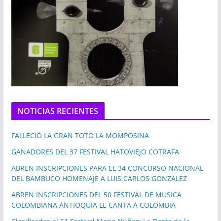
NOTICIAS RECIENTES
FALLECIÓ LA GRAN TOTÓ LA MOMPOSINA
GANADORES DEL 37 FESTIVAL HATOVIEJO COTRAFA
ABREN INSCRIPCIONES PARA EL 34 CONCURSO NACIONAL
DEL BAMBUCO HOMENAJE A LUIS CARLOS GONZALEZ
ABREN INSCRIPCIONES DEL 50 FESTIVAL DE MUSICA
COLOMBIANA ANTIOQUIA LE CANTA A COLOMBIA