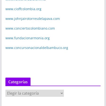
www.cioffcolombia.org
www.johnjairotorresdelapava.com
www.conciertocolombiano.com
www.fundacionarmonia.org
www.concursonacionaldelbambuco.org
Categorías
C
a
t