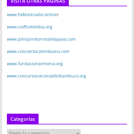
VISITA OTRAS PÁGINAS
www.folkloreradio.online
/
www.cioffcolombia.org
www.johnjairotorresdelapava.com
www.conciertocolombiano.com
www.fundacionarmonia.org
www.concursonacionaldelbambuco.org
Categorías
C