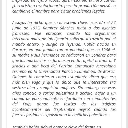
inspirado en Nydia Tobón, quien escribió el libro Carlos,
¿terrorista o revolucionario, pero la producción pensó en
cambiarle el nombre para evitar problemas legales.
Assayas ha dicho que en la escena clave, ocurrida el 27
junio de 1975, Ramírez Sánchez mata a dos agentes
franceses. Fue entonces cuando los organismos
internacionales de inteligencia salieron a cazarlo por el
mundo entero, y surgió su leyenda. Había nacido en
Caracas, en una familia tan acomodada que en 1966 él,
su madre y sus hermanos se radicaron en Londres para
que los muchachos se formaran en la capital británica. Y
gracias a una beca del Partido Comunista venezolano
terminó en la Universidad Patricio Lumumba, de Moscú.
Quienes lo conocieron como estudiante dicen que era
más bien vago y que lo único que le interesaba era
vestirse bien y conquistar mujeres. Sin embargo en esos
años conoció a varios palestinos y decidió viajar a un
campo de entrenamiento en Jordania con combatientes
del Fplp, donde fue testigo de los trágicos
acontecimientos del ‘Septiembre negro’, cuando las
fuerzas jordanas expulsaron a las milicias palestinas.
También había sido el hombre clave del frente en