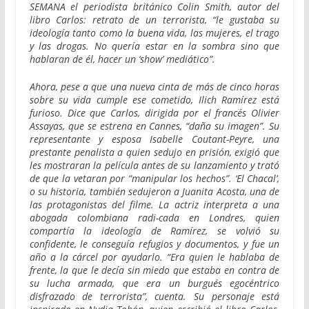
SEMANA el periodista británico Colin Smith, autor del
libro Carlos: retrato de un terrorista, “le gustaba su
ideología tanto como la buena vida, las mujeres, el trago
y las drogas. No quería estar en la sombra sino que
hablaran de él, hacer un ‘show’ mediático”.
Ahora, pese a que una nueva cinta de más de cinco horas
sobre su vida cumple ese cometido, Ilich Ramírez está
furioso. Dice que Carlos, dirigida por el francés Olivier
Assayas, que se estrena en Cannes, “daña su imagen”. Su
representante y esposa Isabelle Coutant-Peyre, una
prestante penalista a quien sedujo en prisión, exigió que
les mostraran la película antes de su lanzamiento y trató
de que la vetaran por “manipular los hechos”. ‘El Chacal’,
o su historia, también sedujeron a Juanita Acosta, una de
las protagonistas del filme. La actriz interpreta a una
abogada colombiana radi-cada en Londres, quien
compartía la ideología de Ramírez, se volvió su
confidente, le conseguía refugios y documentos, y fue un
año a la cárcel por ayudarlo. “Era quien le hablaba de
frente, la que le decía sin miedo que estaba en contra de
su lucha armada, que era un burgués egocéntrico
disfrazado de terrorista”, cuenta. Su personaje está