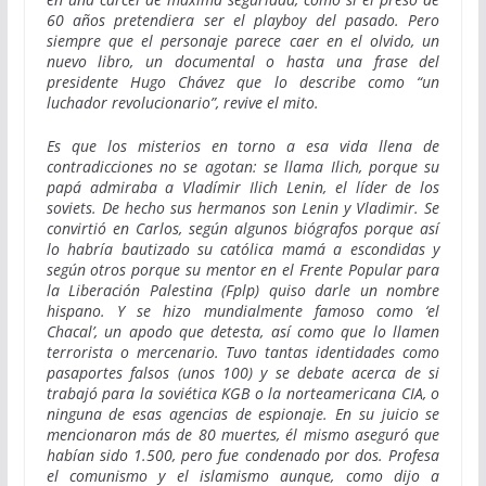
60 años pretendiera ser el playboy del pasado. Pero
siempre que el personaje parece caer en el olvido, un
nuevo libro, un documental o hasta una frase del
presidente Hugo Chávez que lo describe como “un
luchador revolucionario”, revive el mito.
Es que los misterios en torno a esa vida llena de
contradicciones no se agotan: se llama Ilich, porque su
papá admiraba a Vladímir Ilich Lenin, el líder de los
soviets. De hecho sus hermanos son Lenin y Vladimir. Se
convirtió en Carlos, según algunos biógrafos porque así
lo habría bautizado su católica mamá a escondidas y
según otros porque su mentor en el Frente Popular para
la Liberación Palestina (Fplp) quiso darle un nombre
hispano. Y se hizo mundialmente famoso como ‘el
Chacal’, un apodo que detesta, así como que lo llamen
terrorista o mercenario. Tuvo tantas identidades como
pasaportes falsos (unos 100) y se debate acerca de si
trabajó para la soviética KGB o la norteamericana CIA, o
ninguna de esas agencias de espionaje. En su juicio se
mencionaron más de 80 muertes, él mismo aseguró que
habían sido 1.500, pero fue condenado por dos. Profesa
el comunismo y el islamismo aunque, como dijo a