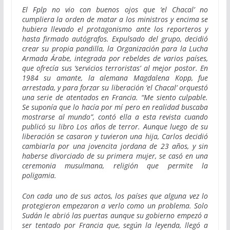
El Fplp no vio con buenos ojos que ‘el Chacal’ no
cumpliera la orden de matar a los ministros y encima se
hubiera llevado el protagonismo ante los reporteros y
hasta firmado autógrafos. Expulsado del grupo, decidió
crear su propia pandilla, la Organización para la Lucha
Armada Árabe, integrada por rebeldes de varios países,
que ofrecía sus ‘servicios terroristas’ al mejor postor. En
1984 su amante, la alemana Magdalena Kopp, fue
arrestada, y para forzar su liberación ‘el Chacal’ orquestó
una serie de atentados en Francia. “Me siento culpable.
Se suponía que lo hacía por mí pero en realidad buscaba
mostrarse al mundo”, contó ella a esta revista cuando
publicó su libro Los años de terror. Aunque luego de su
liberación se casaron y tuvieron una hija, Carlos decidió
cambiarla por una jovencita jordana de 23 años, y sin
haberse divorciado de su primera mujer, se casó en una
ceremonia musulmana, religión que permite la
poligamia.
Con cada uno de sus actos, los países que alguna vez lo
protegieron empezaron a verlo como un problema. Solo
Sudán le abrió las puertas aunque su gobierno empezó a
ser tentado por Francia que, según la leyenda, llegó a