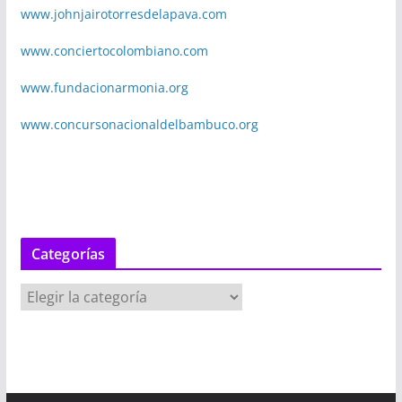
www.johnjairotorresdelapava.com
www.conciertocolombiano.com
www.fundacionarmonia.org
www.concursonacionaldelbambuco.org
Categorías
C
a
t
e
g