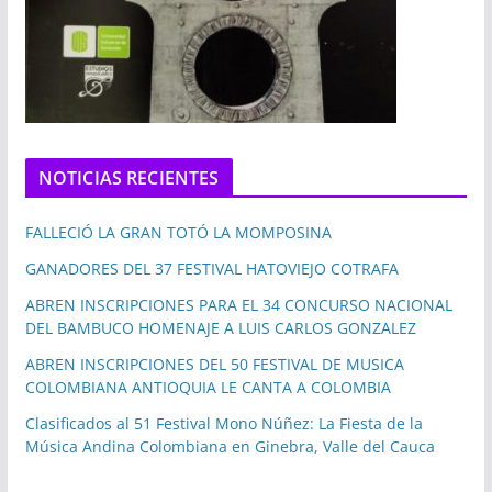
NOTICIAS RECIENTES
FALLECIÓ LA GRAN TOTÓ LA MOMPOSINA
GANADORES DEL 37 FESTIVAL HATOVIEJO COTRAFA
ABREN INSCRIPCIONES PARA EL 34 CONCURSO NACIONAL
DEL BAMBUCO HOMENAJE A LUIS CARLOS GONZALEZ
ABREN INSCRIPCIONES DEL 50 FESTIVAL DE MUSICA
COLOMBIANA ANTIOQUIA LE CANTA A COLOMBIA
Clasificados al 51 Festival Mono Núñez: La Fiesta de la
Música Andina Colombiana en Ginebra, Valle del Cauca