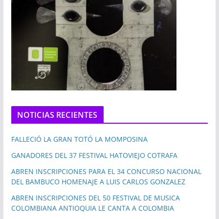
NOTICIAS RECIENTES
FALLECIÓ LA GRAN TOTÓ LA MOMPOSINA
GANADORES DEL 37 FESTIVAL HATOVIEJO COTRAFA
ABREN INSCRIPCIONES PARA EL 34 CONCURSO NACIONAL
DEL BAMBUCO HOMENAJE A LUIS CARLOS GONZALEZ
ABREN INSCRIPCIONES DEL 50 FESTIVAL DE MUSICA
COLOMBIANA ANTIOQUIA LE CANTA A COLOMBIA