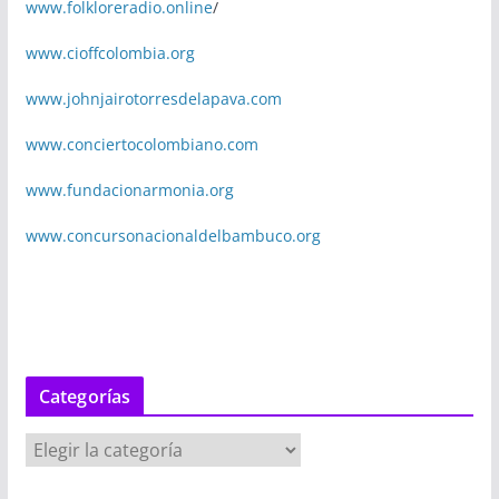
www.folkloreradio.online
/
www.cioffcolombia.org
www.johnjairotorresdelapava.com
www.conciertocolombiano.com
www.fundacionarmonia.org
www.concursonacionaldelbambuco.org
Categorías
C
a