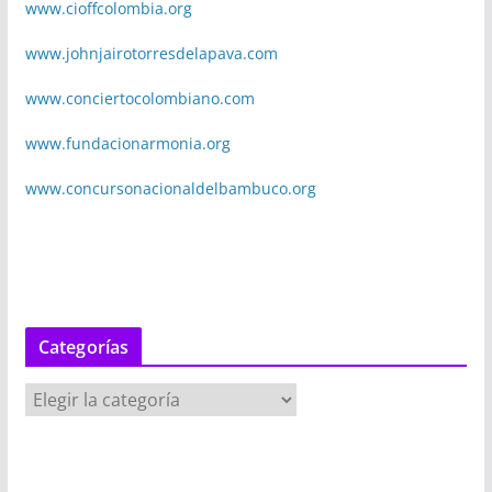
www.cioffcolombia.org
www.johnjairotorresdelapava.com
www.conciertocolombiano.com
www.fundacionarmonia.org
www.concursonacionaldelbambuco.org
Categorías
C
a
t
e