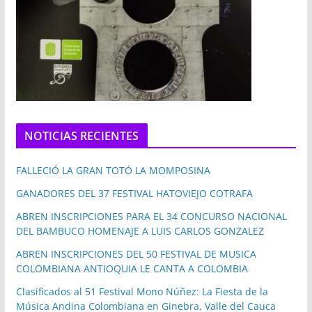
NOTICIAS RECIENTES
FALLECIÓ LA GRAN TOTÓ LA MOMPOSINA
GANADORES DEL 37 FESTIVAL HATOVIEJO COTRAFA
ABREN INSCRIPCIONES PARA EL 34 CONCURSO NACIONAL
DEL BAMBUCO HOMENAJE A LUIS CARLOS GONZALEZ
ABREN INSCRIPCIONES DEL 50 FESTIVAL DE MUSICA
COLOMBIANA ANTIOQUIA LE CANTA A COLOMBIA
Clasificados al 51 Festival Mono Núñez: La Fiesta de la
Música Andina Colombiana en Ginebra, Valle del Cauca