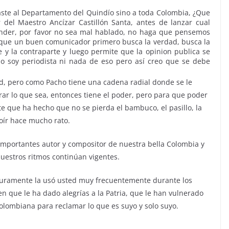
aste al Departamento del Quindío sino a toda Colombia, ¿Que
del Maestro Ancízar Castillón Santa, antes de lanzar cual
fender, por favor no sea mal hablado, no haga que pensemos
rque un buen comunicador primero busca la verdad, busca la
y la contraparte y luego permite que la opinion publica se
o soy periodista ni nada de eso pero así creo que se debe
ad, pero como Pacho tiene una cadena radial donde se le
ar lo que sea, entonces tiene el poder, pero para que poder
nte que ha hecho que no se pierda el bambuco, el pasillo, la
 oír hace mucho rato.
 importantes autor y compositor de nuestra bella Colombia y
 nuestros ritmos continúan vigentes.
eguramente la usó usted muy frecuentemente durante los
ien que le ha dado alegrías a la Patria, que le han vulnerado
olombiana para reclamar lo que es suyo y solo suyo.