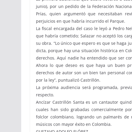
junio), por un pedido de la Federación Naciona
Prías, quien argumentó que necesitaban revi
perjuicios en que habría incurrido el Parque.
La fiscal encargada del caso le leyó a Pedro Ne
que habría cometido; Salazar no aceptó los carg
su obra. “Lo único que espero es que se haga jus
dicta, porque hay una situación histórica en Co
derechos. Aquí nadie ha entendido que ser com
Ahora lo que deseo es que haya un buen pre
derechos de autor son un bien tan personal com
por la ley”, puntualizó Castrillón.
La próxima audiencia será programada, previa n
respecto.
Ancízar Castrillón Santa es un cantautor quin
cuales han sido grabadas comercialmente por
folclor colombiano, logrando un palmarés d
músicos con mayor éxito en Colombia.
GUSTAVO ADOLFO FLÓREZ