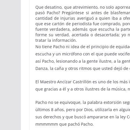
Que desatino, que atrevimiento, no solo aporre
pasó Pacho? Pregúntese si antes de blasfemar 
cantidad de injurias averiguó a quien iba a o
que ese cartón de periodista fue comprado, po
fuente verdadera, además que escucha la parte 
forme su verdad, acertada o desacertada; yo n
tratar la información.
No tiene Pacho ni idea de el principio de equid
escucha y un micrófono con el que puede vocifer
así Pacho, lesionando a la gente ilustre, a la ge
Danza, la caña y otros ritmos que usted dejó de
El Maestro Ancízar Castrillón es uno de los más
que gracias a él y a otros ilustres de la música,
Pacho no se equivoque, la palabra extorsión s
últimos 8 años, pero por Dios, utilizarla en algu
sus derechos y que buscó ampararse en la ley C
mmmmmm que pachó Pacho.