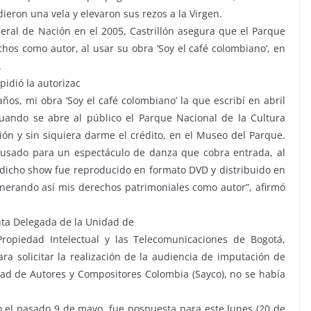
dieron una vela y elevaron sus rezos a la Virgen.
neral de Nación en el 2005, Castrillón asegura que el Parque
hos como autor, al usar su obra ‘Soy el café colombiano’, en
.
pidió la autorizac
os, mi obra ‘Soy el café colombiano’ la que escribí en abril
uando se abre al público el Parque Nacional de la Cultura
ción y sin siquiera darme el crédito, en el Museo del Parque.
 usado para un espectáculo de danza que cobra entrada, al
, dicho show fue reproducido en formato DVD y distribuido en
ulnerando así mis derechos patrimoniales como autor”, afirmó
inta Delegada de la Unidad de
 Propiedad Intelectual y las Telecomunicaciones de Bogotá,
a solicitar la realización de la audiencia de imputación de
dad de Autores y Compositores Colombia (Sayco), no se había
o el pasado 9 de mayo, fue pospuesta para este lunes (20 de