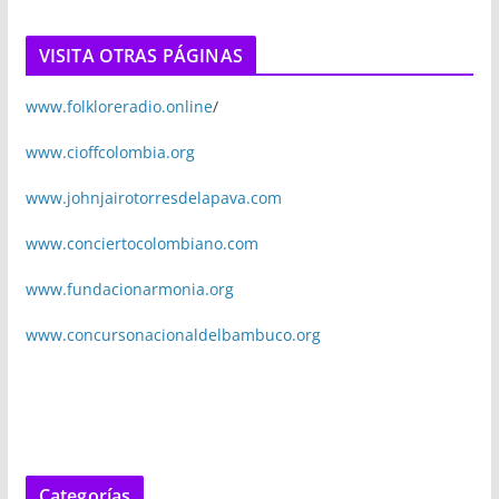
VISITA OTRAS PÁGINAS
www.folkloreradio.online
/
www.cioffcolombia.org
www.johnjairotorresdelapava.com
www.conciertocolombiano.com
www.fundacionarmonia.org
www.concursonacionaldelbambuco.org
Categorías