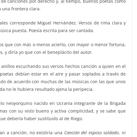
as de canciones por derecho y, al tiempo, buenos poetas como
 una frontera clara.
ales corresponde Miguel Hernández. Versos de rima clara y
úsica puesta. Poesía escrita para ser cantada.
os que con más o menos acierto, con mayor o menor fortuna,
, y diría yo que con el beneplácito del autor.
 anillos escuchando sus versos hechos canción a quien en el
 poetas debían estar en el aire y pasar soplados a través de
ado de acuerdo con muchas de las músicas con las que unos
a no le hubiera resultado ajena la peripecia.
ío neoyorquino nacido en Ucrania integrante de la Brigada
mas con su visto bueno y activa complicidad, y se sabe que
que debería haber sustituido al de Riego.
an a canción, no existiría una
Canción del esposo soldado
, ni