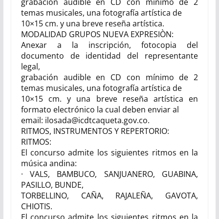
grabación audible en CD con mínimo de 2
temas musicales
,
una fotografía artística de
10×15 cm. y una breve reseña artística.
MODALIDAD GRUPOS NUEVA EXPRESIÒN:
Anexar a la inscripción, fotocopia del
documento de identidad del representante
legal,
grabación audible en CD con mínimo de 2
temas musicales
,
una fotografía artística de
10×15 cm. y una breve reseña artística en
formato electrónico la cual deben enviar al
email: ilosada@icdtcaqueta.gov.co.
RITMOS, INSTRUMENTOS Y REPERTORIO:
RITMOS:
El concurso admite los siguientes ritmos en la
música andina:
· VALS, BAMBUCO, SANJUANERO, GUABINA,
PASILLO, BUNDE,
TORBELLINO, CAÑA, RAJALEÑA, GAVOTA,
CHIOTIS.
El concurso admite los siguientes ritmos en la