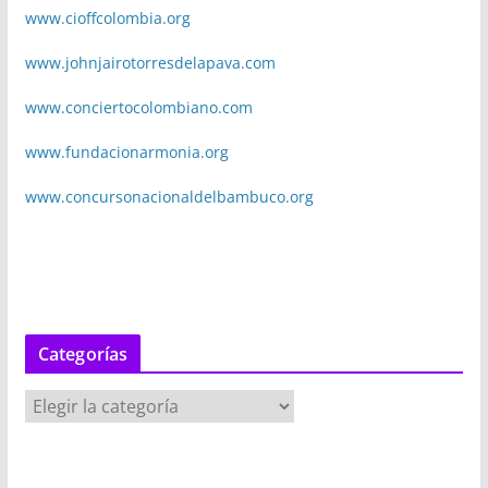
www.cioffcolombia.org
www.johnjairotorresdelapava.com
www.conciertocolombiano.com
www.fundacionarmonia.org
www.concursonacionaldelbambuco.org
Categorías
C
a
t
e