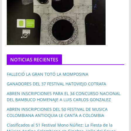
NOTICIAS RECIENTES
FALLECIÓ LA GRAN TOTÓ LA MOMPOSINA
GANADORES DEL 37 FESTIVAL HATOVIEJO COTRAFA
ABREN INSCRIPCIONES PARA EL 34 CONCURSO NACIONAL
DEL BAMBUCO HOMENAJE A LUIS CARLOS GONZALEZ
ABREN INSCRIPCIONES DEL 50 FESTIVAL DE MUSICA
COLOMBIANA ANTIOQUIA LE CANTA A COLOMBIA
Clasificados al 51 Festival Mono Núñez: La Fiesta de la