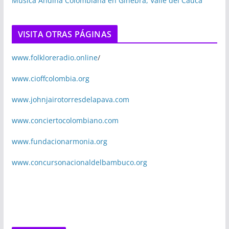
Música Andina Colombiana en Ginebra, Valle del Cauca
VISITA OTRAS PÁGINAS
www.folkloreradio.online
/
www.cioffcolombia.org
www.johnjairotorresdelapava.com
www.conciertocolombiano.com
www.fundacionarmonia.org
www.concursonacionaldelbambuco.org