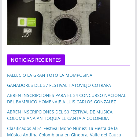
NOTICIAS RECIENTES
FALLECIÓ LA GRAN TOTÓ LA MOMPOSINA
GANADORES DEL 37 FESTIVAL HATOVIEJO COTRAFA
ABREN INSCRIPCIONES PARA EL 34 CONCURSO NACIONAL
DEL BAMBUCO HOMENAJE A LUIS CARLOS GONZALEZ
ABREN INSCRIPCIONES DEL 50 FESTIVAL DE MUSICA
COLOMBIANA ANTIOQUIA LE CANTA A COLOMBIA
Clasificados al 51 Festival Mono Núñez: La Fiesta de la
Música Andina Colombiana en Ginebra, Valle del Cauca