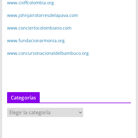
www.cioffcolombia.org
www.johnjairotorresdelapava.com
www.conciertocolombiano.com
www.fundacionarmonia.org
www.concursonacionaldelbambuco.org
Categorías
C
a
t
e