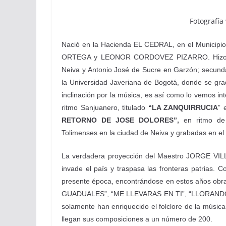
Fotografí
Nació en la Hacienda
EL CEDRAL
, en el Municipi
ORTEGA y LEONOR CORDOVEZ PIZARRO. Hizo sus 
Neiva y Antonio José de Sucre en Garzón; secundar
la Universidad Javeriana de Bogotá, donde se g
inclinación por la música, es así como lo vemos in
ritmo Sanjuanero, titulado
“LA ZANQUIRRUCIA
” 
RETORNO DE JOSE DOLORES”,
en ritmo de 
Tolimenses en la ciudad de Neiva y grabadas en el 
La verdadera proyección del Maestro JORGE VILL
invade el país y traspasa las fronteras patrias. 
presente época, encontrándose en estos años ob
GUADUALES”, “ME LLEVARAS EN TI”, “LLORANDO
solamente han enriquecido el folclore de la músic
llegan sus composiciones a un número de 200.