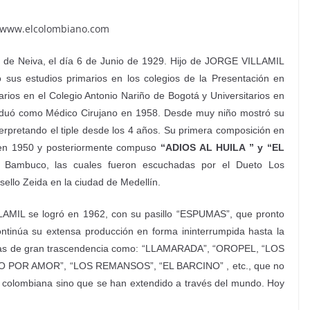
a www.elcolombiano.com
o de
Neiva
, el día 6 de Junio de 1929. Hijo de JORGE VILLAMIL
estudios primarios en los colegios de la Presentación en
ios en el Colegio Antonio Nariño de Bogotá y Universitarios en
raduó como Médico Cirujano en 1958. Desde muy niño mostró su
terpretando el tiple desde los 4 años. Su primera composición en
en 1950 y posteriormente compuso
“ADIOS AL HUILA ” y “EL
Bambuco, las cuales fueron escuchadas por el Dueto Los
sello Zeida en la ciudad de Medellín.
AMIL se logró en 1962, con su pasillo “ESPUMAS”, que pronto
Continúa su extensa producción en forma ininterrumpida hasta la
ras de gran trascendencia como: “LLAMARADA”, “OROPEL, “LOS
 POR AMOR”, “LOS REMANSOS”, “EL BARCINO” , etc., que no
a colombiana sino que se han extendido a través del mundo. Hoy