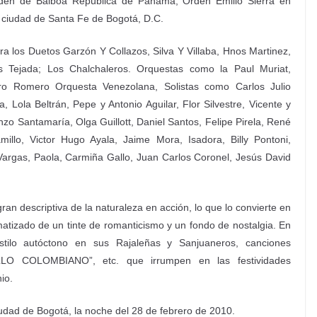
 Orden de Balboa República de Panamá, Orden Emilio Sierra en
 ciudad de Santa Fe de Bogotá, D.C.
ra los Duetos Garzón Y Collazos, Silva Y Villaba, Hnos Martinez,
s Tejada; Los Chalchaleros. Orquestas como la Paul Muriat,
aro Romero Orquesta Venezolana, Solistas como Carlos Julio
, Lola Beltrán, Pepe y Antonio Aguilar, Flor Silvestre, Vicente y
zo Santamaría, Olga Guillott, Daniel Santos, Felipe Pirela, René
millo, Victor Hugo Ayala, Jaime Mora, Isadora, Billy Pontoni,
argas, Paola, Carmiña Gallo, Juan Carlos Coronel, Jesús David
gran descriptiva de la naturaleza en acción
, lo que lo convierte en
matizado de un tinte de romanticismo y un fondo de nostalgia. En
stilo autóctono en sus Rajaleñas y Sanjuaneros, canciones
LO COLOMBIANO”, etc. que irrumpen en las festividades
io.
ciudad de Bogotá, la noche del 28 de febrero de 2010.