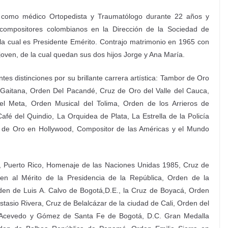
como médico Ortopedista y Traumatólogo durante 22 años y
s compositores colombianos en la Dirección de la Sociedad de
a cual es Presidente Emérito. Contrajo matrimonio en 1965 con
j
o
ven, de la cual quedan sus dos hijos Jorge y Ana María.
entes
distinciones
por su brillante carrera artística: Tambor de Oro
a Gaitana, Orden Del Pacandé, Cruz de Oro del Valle del Cauca,
l Meta, Orden Musical del Tolima, Orden de los Arrieros de
fé del Quindio, La Orquidea de Plata, La Estrella de la Policía
ma de Oro en Hollywood, Compositor de las Américas y el Mundo
, Puerto Rico, Homenaje de las Naciones Unidas 1985, Cruz de
n al Mérito de la Presidencia de la República, Orden de la
en de Luis A. Calvo de Bogotá,D.E., la Cruz de Boyacá, Orden
stasio Rivera, Cruz de Belalcázar de la ciudad de Cali, Orden del
sé Acevedo y Gómez de Santa Fe de Bogotá, D.C. Gran Medalla