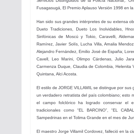
Servicios Distinguidos de la Policía Nacional,.
Fusagasugá, El Premio Aplauso Versión 1998 en la
Han sido sus grandes intérpretes de su extensa ob
Dueto Tradiciones, Dueto Los Inolvidables, Hno
Sinfónicas de Moscú y Tokio, Caravelli, Aldem
Ramírez, Javier Solís, Lucha Villa, Amalia Mendoza
Alejandro Fernández, Emilio José de España; Loren
Cavell, Leo Marini, Olimpo Cárdenas, Julio Jara
Carmenza Duque, Claudia de Colombia, Helenita V
Quintana, Alci Acosta.
El estilo de JORGE VILLAMIL se distingue por sus
un verdadero retratista del país colombiano; esto 
el campo folclórico ha logrado conservar el e
tradicionales como “EL BARCINO”, “EL CABAL
Sampedrinas en el Tolima Grande en el mes de Jun
El maestro Jorge Villamil Cordovez, falleció en la 