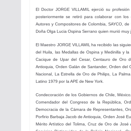
El D
octor
JORGE VILLAMIL ejerció su profesión 
posteriormente se retiró para colaborar con lo
Autores y Compositores de Colombia, SAYCO, de l
Doña Olga Lucia Ospina Serrano quien murió muy 
El Maestro JORGE VILLAMIL ha recibido las sigui
del Huila, las Medallas de Ospina y Medinilla y l
Cacique de Upar del Cesar, Centauro de Oro de
Antioquia, Orden Galán de Santander, Orden del Ca
Nacional, La Estrella de Oro de Philips, La Pal
Latino 1979 por la APE de New York.
Condecoración de los Gobiernos de Chile, México
Comendador del Congreso de la República, Orde
Democracia de la Cámara de Representantes, Ord
Porfirio Barbaja Jacob de Antioquia, Orden José Eu
Mérito Artístico del Tolima, Cruz de Oro de Jo