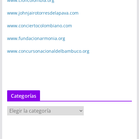
www.cioffcolombia.org
www.johnjairotorresdelapava.com
www.conciertocolombiano.com
www.fundacionarmonia.org
www.concursonacionaldelbambuco.org
Categorías
C
a
t
e