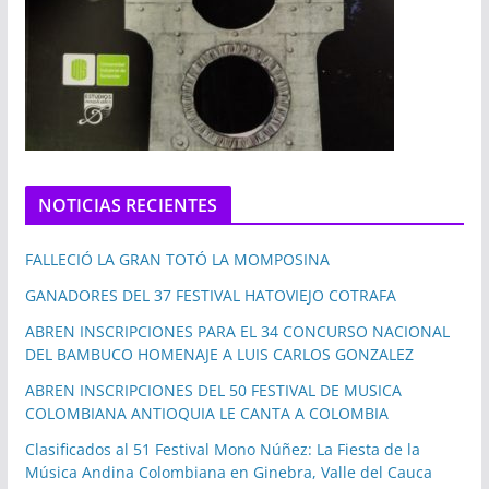
NOTICIAS RECIENTES
FALLECIÓ LA GRAN TOTÓ LA MOMPOSINA
GANADORES DEL 37 FESTIVAL HATOVIEJO COTRAFA
ABREN INSCRIPCIONES PARA EL 34 CONCURSO NACIONAL
DEL BAMBUCO HOMENAJE A LUIS CARLOS GONZALEZ
ABREN INSCRIPCIONES DEL 50 FESTIVAL DE MUSICA
COLOMBIANA ANTIOQUIA LE CANTA A COLOMBIA
Clasificados al 51 Festival Mono Núñez: La Fiesta de la
Música Andina Colombiana en Ginebra, Valle del Cauca