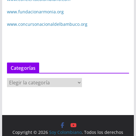
www.fundacionarmonia.org
www.concursonacionaldelbambuco.org
Categorías
C
a
t
e
g
o
r
Copyright © 2026
Soy Colombiano
. Todos los derechos
í